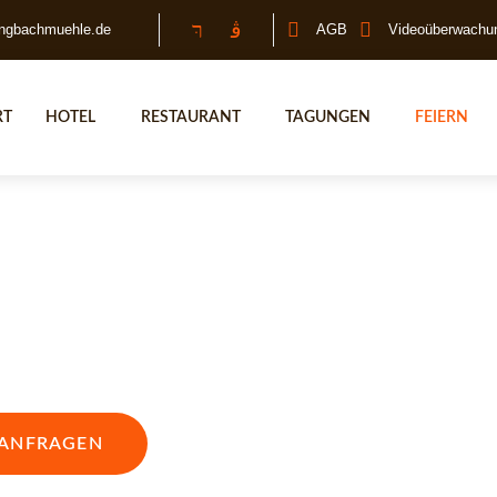
ingbachmuehle
.de
AGB
Videoüberwachu
RT
HOTEL
RESTAURANT
TAGUNGEN
FEIERN
 IN BAD BELZIG
RN
 ANFRAGEN