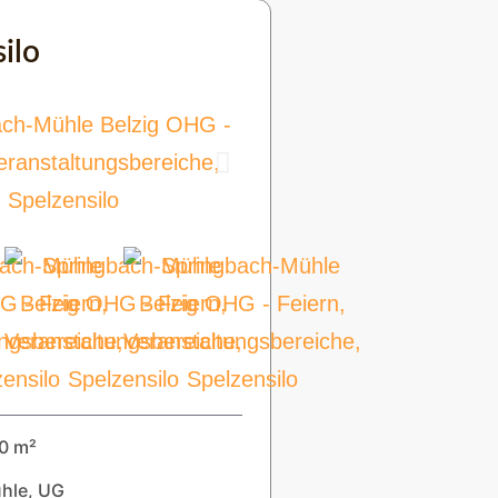
ilo
0 m²
hle, UG