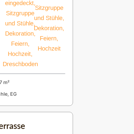
7 m²
hle, EG
errasse