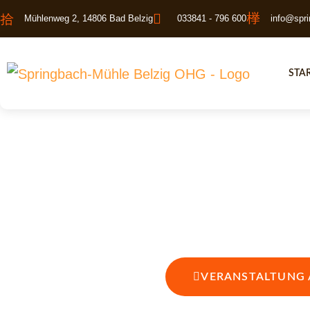
Mühlenweg 2, 14806 Bad Belzig
033841
-
796 600
info
@
spr
STA
SPRINGBACH-MÜHLE
FEIE
VERANSTALTUNG